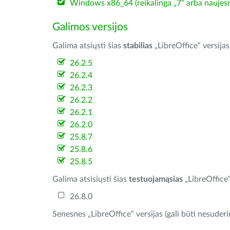
Windows x86_64 (reikalinga „7“ arba naujesn
Galimos versijos
Galima atsiųsti šias
stabilias
„LibreOffice“ versijas
26.2.5
26.2.4
26.2.3
26.2.2
26.2.1
26.2.0
25.8.7
25.8.6
25.8.5
Galima atsisiųsti šias
testuojamąsias
„LibreOffice“
26.8.0
Senesnes „LibreOffice“ versijas (gali būti nesuder