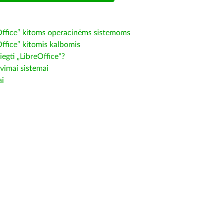
Office“ kitoms operacinėms sistemoms
Office“ kitomis kalbomis
iegti „LibreOffice“?
vimai sistemai
ai