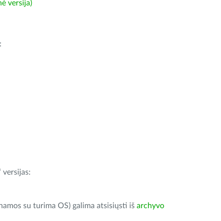
ė versija)
:
 versijas:
inamos su turima OS) galima atsisiųsti iš
archyvo