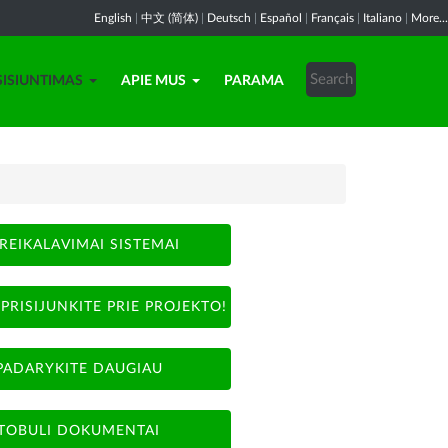
English
|
中文 (简体)
|
Deutsch
|
Español
|
Français
|
Italiano
|
More...
SISIUNTIMAS
APIE MUS
PARAMA
REIKALAVIMAI SISTEMAI
PRISIJUNKITE PRIE PROJEKTO!
PADARYKITE DAUGIAU
TOBULI DOKUMENTAI