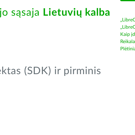
jo sąsaja
Lietuvių kalba
„Libre
„Libre
Kaip įd
Reikala
Plėtini
tas (SDK) ir pirminis