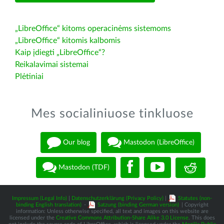
„LibreOffice“ kitoms operacinėms sistemoms
„LibreOffice“ kitomis kalbomis
Kaip įdiegti „LibreOffice“?
Reikalavimai sistemai
Plėtiniai
Mes socialiniuose tinkluose
Our blog
Mastodon (LibreOffice)
Mastodon (TDF)
Impressum (Legal Info)
|
Datenschutzerklärung (Privacy Policy)
|
Statutes (non-
binding English translation)
-
Satzung (binding German version)
| Copyright
information: Unless otherwise specified, all text and images on this website are
licensed under the
Creative Commons Attribution-Share Alike 3.0 License
. This does