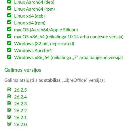
Linux Aarch64 (deb)
Linux Aarch64 (rpm)
Linux x64 (deb)
Linux x64 (rpm)
macOS (Aarch64/Apple Silicon)
macOS x86_64 (reikalinga 10.14 arba naujesnė versija)
Windows (32 bit, deprecated)
Windows Aarch64
Windows x86_64 (reikalinga „7“ arba naujesnė versija)
Galimos versijos
Galima atsiųsti šias
stabilias
„LibreOffice“ versijas:
26.2.5
26.2.4
26.2.3
26.2.2
26.2.1
26.2.0