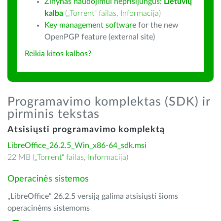
Žinynas naudojimui neprisijungus:
Lietuvių
kalba
(
„Torrent“ failas
,
Informacija
)
Key management software
for the new
OpenPGP feature (external site)
Reikia kitos kalbos?
Programavimo komplektas (SDK) ir
pirminis tekstas
Atsisiųsti programavimo komplektą
LibreOffice_26.2.5_Win_x86-64_sdk.msi
22 MB (
„Torrent“ failas
,
Informacija
)
Operacinės sistemos
„LibreOffice“ 26.2.5 versiją galima atsisiųsti šioms
operacinėms sistemoms