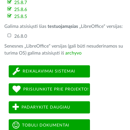
25.8.7
25.8.6
25.8.5
Galima atsisiųsti šias
testuojamąsias
„LibreOffice“ versijas:
26.8.0
Senesnes „LibreOffice“ versijas (gali būti nesuderinamos su
turima OS) galima atsisiųsti iš
archyvo
REIKALAVIMAI SISTEMAI
PRISIJUNKITE PRIE PROJEKTO!
PADARYKITE DAUGIAU
TOBULI DOKUMENTAI