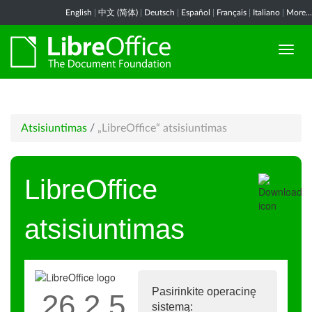
English
|
中文 (简体)
|
Deutsch
|
Español
|
Français
|
Italiano
|
More...
Atsisiuntimas
/
„LibreOffice“ atsisiuntimas
LibreOffice
atsisiuntimas
Pasirinkite operacinę
26.2.5
sistemą: