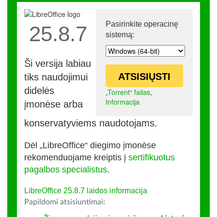
Pasirinkite operacinę
25.8.7
sistemą:
Ši versija labiau
ATSISIŲSTI
tiks naudojimui
didelės
„Torrent“ failas
,
Informacija
įmonėse arba
konservatyviems naudotojams.
Dėl „LibreOffice“ diegimo įmonėse
rekomenduojame kreiptis į
sertifikuotus
pagalbos specialistus
.
LibreOffice 25.8.7 laidos informacija
Papildomi atsisiuntimai: