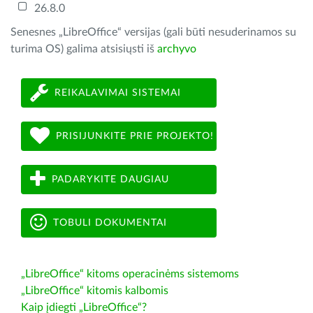
26.8.0
Senesnes „LibreOffice“ versijas (gali būti nesuderinamos su
turima OS) galima atsisiųsti iš
archyvo
REIKALAVIMAI SISTEMAI
PRISIJUNKITE PRIE PROJEKTO!
PADARYKITE DAUGIAU
TOBULI DOKUMENTAI
„LibreOffice“ kitoms operacinėms sistemoms
„LibreOffice“ kitomis kalbomis
Kaip įdiegti „LibreOffice“?