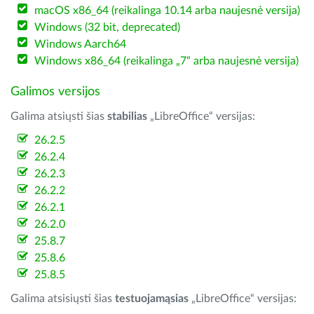
macOS x86_64 (reikalinga 10.14 arba naujesnė versija)
Windows (32 bit, deprecated)
Windows Aarch64
Windows x86_64 (reikalinga „7“ arba naujesnė versija)
Galimos versijos
Galima atsiųsti šias
stabilias
„LibreOffice“ versijas:
26.2.5
26.2.4
26.2.3
26.2.2
26.2.1
26.2.0
25.8.7
25.8.6
25.8.5
Galima atsisiųsti šias
testuojamąsias
„LibreOffice“ versijas: