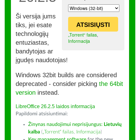
Ši versija jums
ATSISIŲSTI
tiks, jei esate
technologijų
„Torrent“ failas
,
Informacija
entuziastas,
bandytojas ar
įgudęs naudotojas!
Windows 32bit builds are considered
deprecated - consider picking
the 64bit
version
instead.
LibreOffice 26.2.5 laidos informacija
Papildomi atsisiuntimai:
Žinynas naudojimui neprisijungus:
Lietuvių
kalba
(
„Torrent“ failas
,
Informacija
)
Key management software
for the new