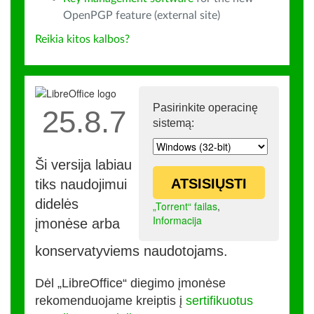
OpenPGP feature (external site)
Reikia kitos kalbos?
Pasirinkite operacinę
25.8.7
sistemą:
Ši versija labiau
ATSISIŲSTI
tiks naudojimui
didelės
„Torrent“ failas
,
Informacija
įmonėse arba
konservatyviems naudotojams.
Dėl „LibreOffice“ diegimo įmonėse
rekomenduojame kreiptis į
sertifikuotus