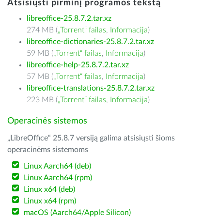
Atsisiųsti pirminį programos tekstą
libreoffice-25.8.7.2.tar.xz
274 MB (
„Torrent“ failas
,
Informacija
)
libreoffice-dictionaries-25.8.7.2.tar.xz
59 MB (
„Torrent“ failas
,
Informacija
)
libreoffice-help-25.8.7.2.tar.xz
57 MB (
„Torrent“ failas
,
Informacija
)
libreoffice-translations-25.8.7.2.tar.xz
223 MB (
„Torrent“ failas
,
Informacija
)
Operacinės sistemos
„LibreOffice“ 25.8.7 versiją galima atsisiųsti šioms
operacinėms sistemoms
Linux Aarch64 (deb)
Linux Aarch64 (rpm)
Linux x64 (deb)
Linux x64 (rpm)
macOS (Aarch64/Apple Silicon)