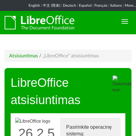
English
|
中文 (简体)
|
Deutsch
|
Español
|
Français
|
Italiano
|
More...
Atsisiuntimas
/
„LibreOffice“ atsisiuntimas
LibreOffice
atsisiuntimas
Pasirinkite operacinę
26.2.5
sistemą: