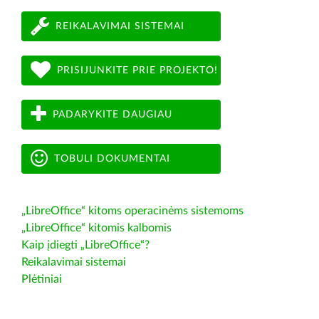
REIKALAVIMAI SISTEMAI
PRISIJUNKITE PRIE PROJEKTO!
PADARYKITE DAUGIAU
TOBULI DOKUMENTAI
„LibreOffice“ kitoms operacinėms sistemoms
„LibreOffice“ kitomis kalbomis
Kaip įdiegti „LibreOffice“?
Reikalavimai sistemai
Plėtiniai