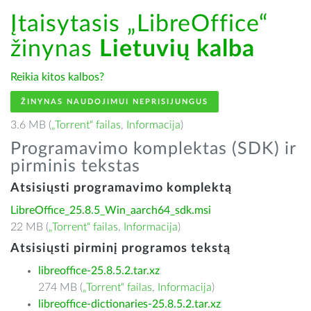
Įtaisytasis „LibreOffice“
žinynas
Lietuvių kalba
Reikia kitos kalbos?
ŽINYNAS NAUDOJIMUI NEPRISIJUNGUS
3.6 MB (
„Torrent“ failas
,
Informacija
)
Programavimo komplektas (SDK) ir
pirminis tekstas
Atsisiųsti programavimo komplektą
LibreOffice_25.8.5_Win_aarch64_sdk.msi
22 MB (
„Torrent“ failas
,
Informacija
)
Atsisiųsti pirminį programos tekstą
libreoffice-25.8.5.2.tar.xz
274 MB (
„Torrent“ failas
,
Informacija
)
libreoffice-dictionaries-25.8.5.2.tar.xz