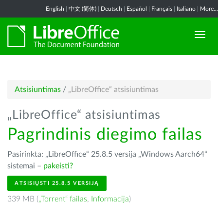
English
|
中文 (简体)
|
Deutsch
|
Español
|
Français
|
Italiano
|
More...
Atsisiuntimas
/
„LibreOffice“ atsisiuntimas
„LibreOffice“ atsisiuntimas
Pagrindinis diegimo failas
Pasirinkta: „LibreOffice“ 25.8.5 versija „Windows Aarch64“
sistemai –
pakeisti?
ATSISIŲSTI 25.8.5 VERSIJĄ
339 MB (
„Torrent“ failas
,
Informacija
)