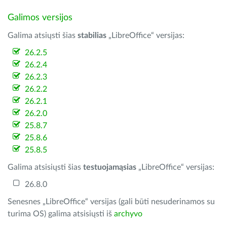
Galimos versijos
Galima atsiųsti šias
stabilias
„LibreOffice“ versijas:
26.2.5
26.2.4
26.2.3
26.2.2
26.2.1
26.2.0
25.8.7
25.8.6
25.8.5
Galima atsisiųsti šias
testuojamąsias
„LibreOffice“ versijas:
26.8.0
Senesnes „LibreOffice“ versijas (gali būti nesuderinamos su
turima OS) galima atsisiųsti iš
archyvo