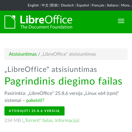
English
|
中文 (简体)
|
Deutsch
|
Español
|
Français
|
Italiano
|
More...
Atsisiuntimas
/
„LibreOffice“ atsisiuntimas
„LibreOffice“ atsisiuntimas
Pagrindinis diegimo failas
Pasirinkta: „LibreOffice“ 25.8.6 versija „Linux x64 (rpm)“
sistemai –
pakeisti?
ATSISIŲSTI 25.8.6 VERSIJĄ
234 MB (
„Torrent“ failas
,
Informacija
)