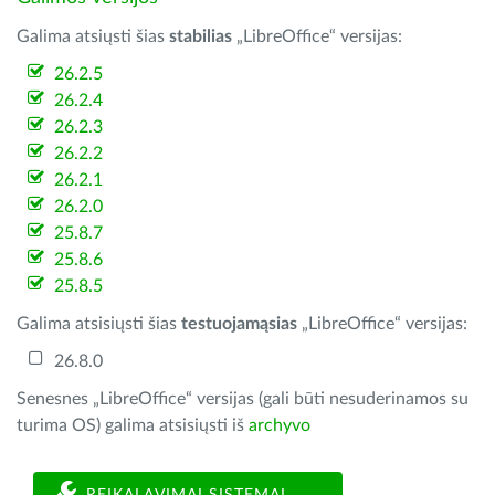
Galima atsiųsti šias
stabilias
„LibreOffice“ versijas:
26.2.5
26.2.4
26.2.3
26.2.2
26.2.1
26.2.0
25.8.7
25.8.6
25.8.5
Galima atsisiųsti šias
testuojamąsias
„LibreOffice“ versijas:
26.8.0
Senesnes „LibreOffice“ versijas (gali būti nesuderinamos su
turima OS) galima atsisiųsti iš
archyvo
REIKALAVIMAI SISTEMAI