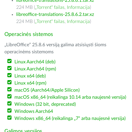
libreoffice-translations-25.8.6.1.tar.xz
224 MB (
„Torrent“ failas
,
Informacija
)
libreoffice-translations-25.8.6.2.tar.xz
224 MB (
„Torrent“ failas
,
Informacija
)
Operacinės sistemos
„LibreOffice“ 25.8.6 versiją galima atsisiųsti šioms
operacinėms sistemoms
Linux Aarch64 (deb)
Linux Aarch64 (rpm)
Linux x64 (deb)
Linux x64 (rpm)
macOS (Aarch64/Apple Silicon)
macOS x86_64 (reikalinga 10.14 arba naujesnė versija)
Windows (32 bit, deprecated)
Windows Aarch64
Windows x86_64 (reikalinga „7“ arba naujesnė versija)
Galimos versijos