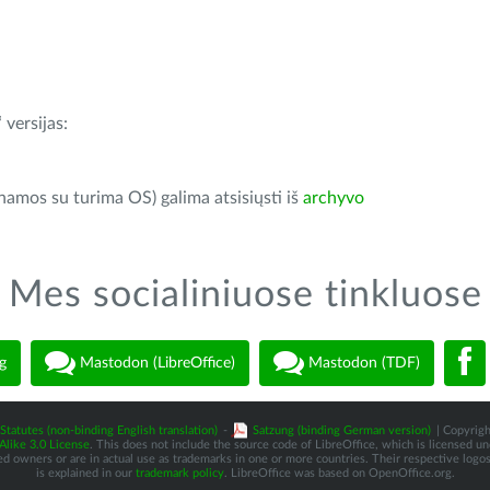
 versijas:
inamos su turima OS) galima atsisiųsti iš
archyvo
Mes socialiniuose tinkluose
g
Mastodon (LibreOffice)
Mastodon (TDF)
Statutes (non-binding English translation)
-
Satzung (binding German version)
| Copyrigh
like 3.0 License
. This does not include the source code of LibreOffice, which is licensed u
d owners or are in actual use as trademarks in one or more countries. Their respective logos 
is explained in our
trademark policy
. LibreOffice was based on OpenOffice.org.