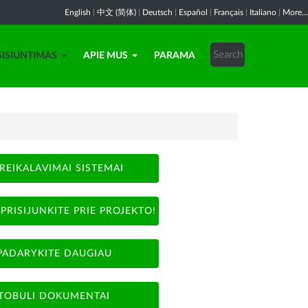
English
|
中文 (简体)
|
Deutsch
|
Español
|
Français
|
Italiano
|
More...
SISIUNTIMAS
APIE MUS
PARAMA
REIKALAVIMAI SISTEMAI
PRISIJUNKITE PRIE PROJEKTO!
PADARYKITE DAUGIAU
TOBULI DOKUMENTAI