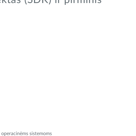
tas (SDK) ir pirminis
oms operacinėms sistemoms