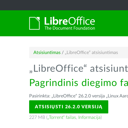
Atsisiuntimas
/
„LibreOffice“ atsisiuntimas
„LibreOffice“ atsisiun
Pagrindinis diegimo fa
Pasirinkta: „LibreOffice“ 26.2.0 versija „Linux Aa
ATSISIŲSTI 26.2.0 VERSIJĄ
227 MB (
„Torrent“ failas
,
Informacija
)