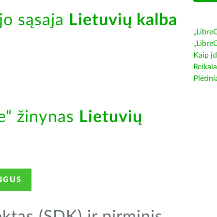
jo sąsaja
Lietuvių kalba
„Libre
„Libre
Kaip įd
Reikala
Plėtini
ce“ žinynas
Lietuvių
NGUS