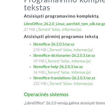
Programavimo komplek
tekstas
Atsisiųsti programavimo komplektą
LibreOffice_26.2.0_Linux_aarch64_rpm_sdk.tar.gz
27 MB (
„Torrent“ failas
,
Informacija
)
Atsisiųsti pirminį programos tekstą
libreoffice-26.2.0.3.tar.xz
278 MB (
„Torrent“ failas
,
Informacija
)
libreoffice-dictionaries-26.2.0.3.tar.xz
59 MB (
„Torrent“ failas
,
Informacija
)
libreoffice-help-26.2.0.3.tar.xz
56 MB (
„Torrent“ failas
,
Informacija
)
libreoffice-translations-26.2.0.3.tar.xz
222 MB (
„Torrent“ failas
,
Informacija
)
Operacinės sistemos
„LibreOffice“ 26.2.0 versiją galima atsisiųsti ši