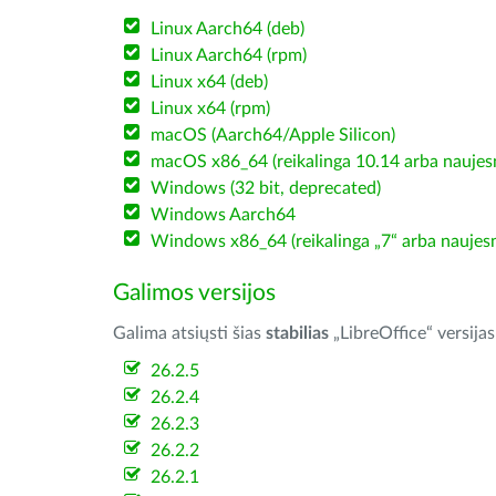
Linux Aarch64 (deb)
Linux Aarch64 (rpm)
Linux x64 (deb)
Linux x64 (rpm)
macOS (Aarch64/Apple Silicon)
macOS x86_64 (reikalinga 10.14 arba naujesn
Windows (32 bit, deprecated)
Windows Aarch64
Windows x86_64 (reikalinga „7“ arba naujesn
Galimos versijos
Galima atsiųsti šias
stabilias
„LibreOffice“ versijas
26.2.5
26.2.4
26.2.3
26.2.2
26.2.1