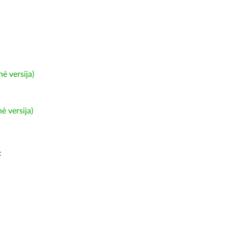
ė versija)
ė versija)
: