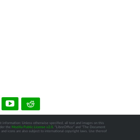
t information: Unless otherwise specified, all text and images on this
nder the
Mozilla Public License v2.0
. “LibreOffice” and “The Document
and icons are also subject to international copyright laws. Use thereof