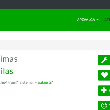
APŽVALGA
AT
timas
ilas
rch64 (rpm)“ sistemai –
pakeisti?