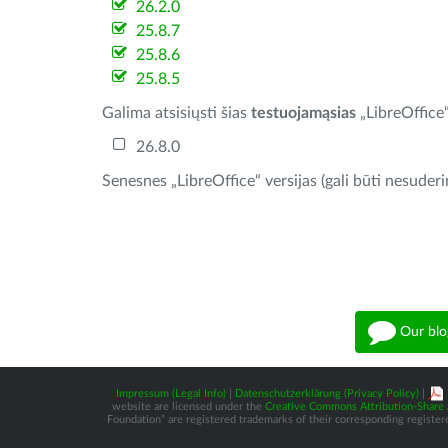
26.2.0
25.8.7
25.8.6
25.8.5
Galima atsisiųsti šias
testuojamąsias
„LibreOffice“
26.8.0
Senesnes „LibreOffice“ versijas (gali būti nesuder
Our blo
Impressum (Legal Info)
|
Datenschutzerklärung (Privacy Policy)
|
website are licensed under the
Creative Commons Attribution-Share A
Foundation” are registered trademarks of their corresponding registere