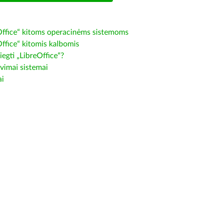
Office“ kitoms operacinėms sistemoms
Office“ kitomis kalbomis
iegti „LibreOffice“?
vimai sistemai
ai