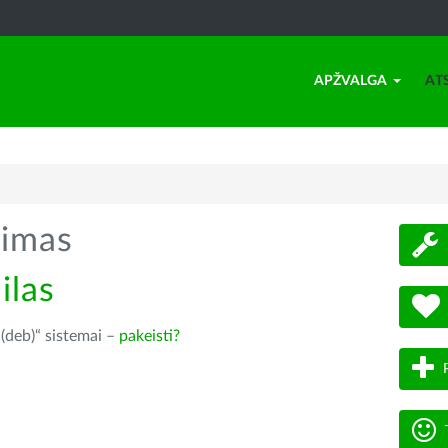
APŽVALGA
AT
timas
ilas
 (deb)“ sistemai –
pakeisti?