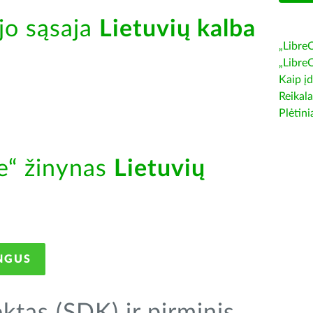
jo sąsaja
Lietuvių kalba
„Libre
„Libre
Kaip įd
Reikala
Plėtini
ce“ žinynas
Lietuvių
NGUS