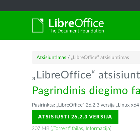
Atsisiuntimas
/
„LibreOffice“ atsisiuntimas
„LibreOffice“ atsisiun
Pagrindinis diegimo fa
Pasirinkta: „LibreOffice“ 26.2.3 versija „Linux x64
ATSISIŲSTI 26.2.3 VERSIJĄ
207 MB (
„Torrent“ failas
,
Informacija
)