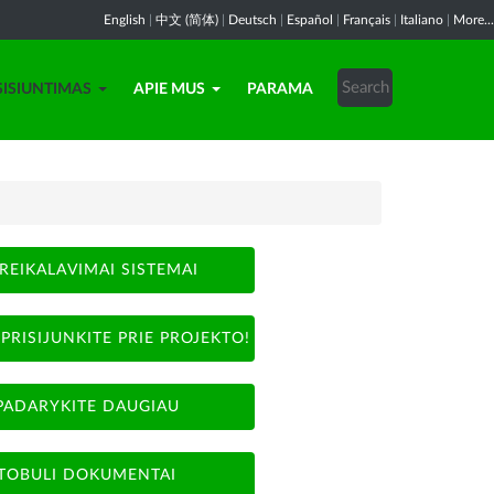
English
|
中文 (简体)
|
Deutsch
|
Español
|
Français
|
Italiano
|
More...
SISIUNTIMAS
APIE MUS
PARAMA
REIKALAVIMAI SISTEMAI
PRISIJUNKITE PRIE PROJEKTO!
PADARYKITE DAUGIAU
TOBULI DOKUMENTAI