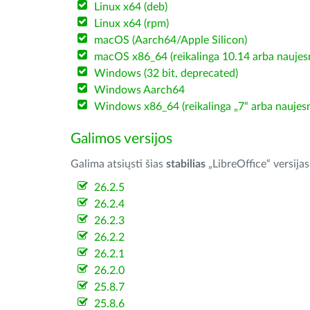
Linux x64 (deb)
Linux x64 (rpm)
macOS (Aarch64/Apple Silicon)
macOS x86_64 (reikalinga 10.14 arba naujesn
Windows (32 bit, deprecated)
Windows Aarch64
Windows x86_64 (reikalinga „7“ arba naujesn
Galimos versijos
Galima atsiųsti šias
stabilias
„LibreOffice“ versijas
26.2.5
26.2.4
26.2.3
26.2.2
26.2.1
26.2.0
25.8.7
25.8.6