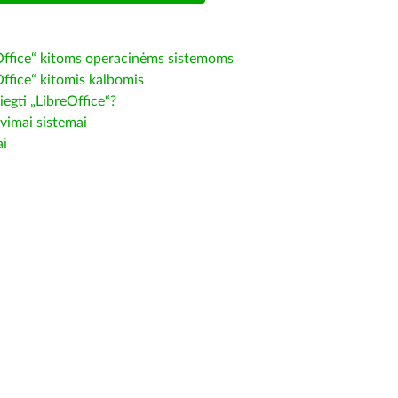
Office“ kitoms operacinėms sistemoms
Office“ kitomis kalbomis
iegti „LibreOffice“?
vimai sistemai
ai