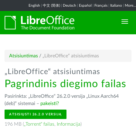
English
|
中文 (简体)
|
Deutsch
|
Español
|
Français
|
Italiano
|
More...
Atsisiuntimas
/
„LibreOffice“ atsisiuntimas
„LibreOffice“ atsisiuntimas
Pagrindinis diegimo failas
Pasirinkta: „LibreOffice“ 26.2.0 versija „Linux Aarch64
(deb)“ sistemai –
pakeisti?
ATSISIŲSTI 26.2.0 VERSIJĄ
196 MB (
„Torrent“ failas
,
Informacija
)