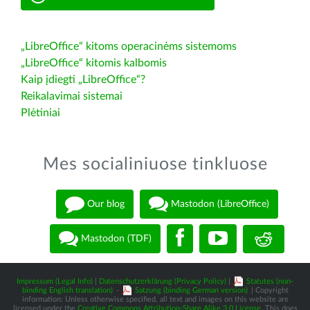
„LibreOffice“ kitoms operacinėms sistemoms
„LibreOffice“ kitomis kalbomis
Kaip įdiegti „LibreOffice“?
Reikalavimai sistemai
Plėtiniai
Mes socialiniuose tinkluose
Our blog
Mastodon (LibreOffice)
Mastodon (TDF)
Impressum (Legal Info)
|
Datenschutzerklärung (Privacy Policy)
|
Statutes (non-
binding English translation)
-
Satzung (binding German version)
| Copyright
information: Unless otherwise specified, all text and images on this website are
licensed under the
Creative Commons Attribution-Share Alike 3.0 License
. This does