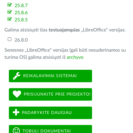
25.8.7
25.8.6
25.8.5
Galima atsisiųsti šias
testuojamąsias
„LibreOffice“ versijas:
26.8.0
Senesnes „LibreOffice“ versijas (gali būti nesuderinamos su
turima OS) galima atsisiųsti iš
archyvo
REIKALAVIMAI SISTEMAI
PRISIJUNKITE PRIE PROJEKTO!
PADARYKITE DAUGIAU
TOBULI DOKUMENTAI