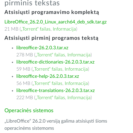
pirminis tekstas
Atsisiųsti programavimo komplektą
LibreOffice_26.2.0_Linux_aarch64_deb_sdk.tar.gz
21 MB (
„Torrent“ failas
,
Informacija
)
Atsisiųsti pirminį programos tekstą
libreoffice-26.2.0.3.tar.xz
278 MB (
„Torrent“ failas
,
Informacija
)
libreoffice-dictionaries-26.2.0.3.tar.xz
59 MB (
„Torrent“ failas
,
Informacija
)
libreoffice-help-26.2.0.3.tar.xz
56 MB (
„Torrent“ failas
,
Informacija
)
libreoffice-translations-26.2.0.3.tar.xz
222 MB (
„Torrent“ failas
,
Informacija
)
Operacinės sistemos
„LibreOffice“ 26.2.0 versiją galima atsisiųsti šioms
operacinėms sistemoms