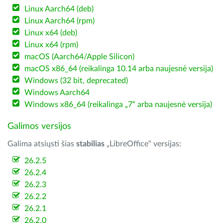
Linux Aarch64 (deb)
Linux Aarch64 (rpm)
Linux x64 (deb)
Linux x64 (rpm)
macOS (Aarch64/Apple Silicon)
macOS x86_64 (reikalinga 10.14 arba naujesnė versija)
Windows (32 bit, deprecated)
Windows Aarch64
Windows x86_64 (reikalinga „7“ arba naujesnė versija)
Galimos versijos
Galima atsiųsti šias
stabilias
„LibreOffice“ versijas:
26.2.5
26.2.4
26.2.3
26.2.2
26.2.1
26.2.0