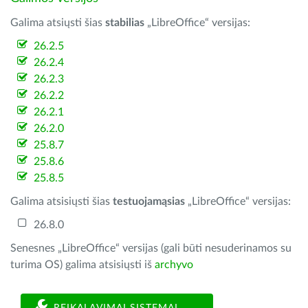
Galima atsiųsti šias
stabilias
„LibreOffice“ versijas:
26.2.5
26.2.4
26.2.3
26.2.2
26.2.1
26.2.0
25.8.7
25.8.6
25.8.5
Galima atsisiųsti šias
testuojamąsias
„LibreOffice“ versijas:
26.8.0
Senesnes „LibreOffice“ versijas (gali būti nesuderinamos su
turima OS) galima atsisiųsti iš
archyvo
REIKALAVIMAI SISTEMAI