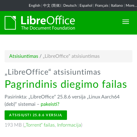
English
|
中文 (简体)
|
Deutsch
|
Español
|
Français
|
Italiano
|
More...
Atsisiuntimas
/
„LibreOffice“ atsisiuntimas
„LibreOffice“ atsisiuntimas
Pagrindinis diegimo failas
Pasirinkta: „LibreOffice“ 25.8.6 versija „Linux Aarch64
(deb)“ sistemai –
pakeisti?
ATSISIŲSTI 25.8.6 VERSIJĄ
193 MB (
„Torrent“ failas
,
Informacija
)