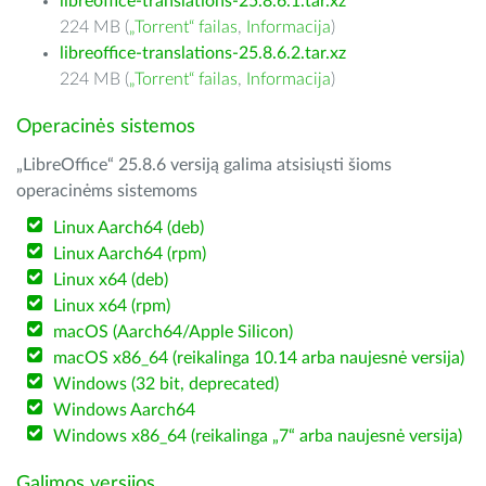
libreoffice-translations-25.8.6.1.tar.xz
224 MB (
„Torrent“ failas
,
Informacija
)
libreoffice-translations-25.8.6.2.tar.xz
224 MB (
„Torrent“ failas
,
Informacija
)
Operacinės sistemos
„LibreOffice“ 25.8.6 versiją galima atsisiųsti šioms
operacinėms sistemoms
Linux Aarch64 (deb)
Linux Aarch64 (rpm)
Linux x64 (deb)
Linux x64 (rpm)
macOS (Aarch64/Apple Silicon)
macOS x86_64 (reikalinga 10.14 arba naujesnė versija)
Windows (32 bit, deprecated)
Windows Aarch64
Windows x86_64 (reikalinga „7“ arba naujesnė versija)
Galimos versijos